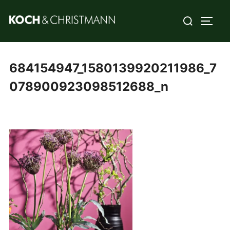
684154947_1580139920211986_7
078900923098512688_n