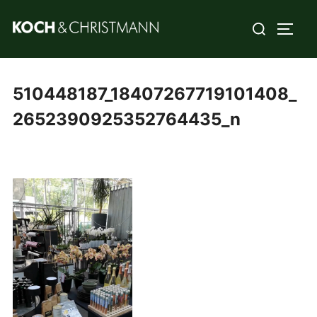
510448187_18407267719101408_
2652390925352764435_n