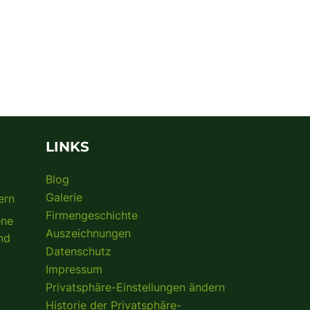
LINKS
Blog
d
Galerie
ern
Firmengeschichte
ene
Auszeichnungen
nd
Datenschutz
Impressum
Privatsphäre-Einstellungen ändern
Historie der Privatsphäre-