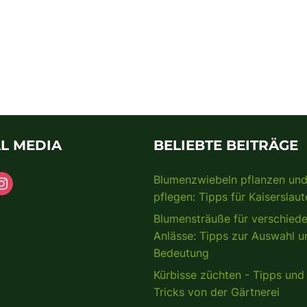
L MEDIA
BELIEBTE BEITRÄGE
Blumenzwiebeln pflanzen un
pflegen: Tipps für Kaiserslaut
Blumensträuße für verschied
Anlässe: Tipps zur Auswahl u
Bedeutung
Kürbisse züchten - Tipps und
Tricks von der Gärtnerei