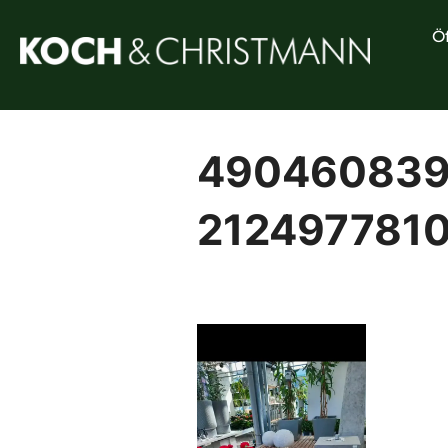
Ö
490460839
2124977810