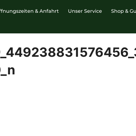
ffnungszeiten & Anfahrt
Unser Service
Shop & Gu
_449238831576456_
_n