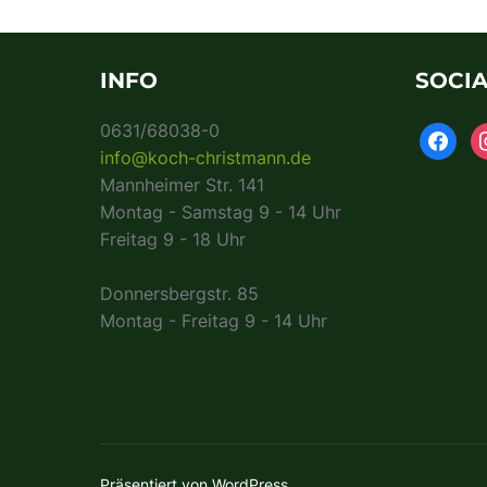
INFO
SOCIA
0631/68038-0
info@koch-christmann.de
Mannheimer Str. 141
Montag - Samstag 9 - 14 Uhr
Freitag 9 - 18 Uhr
Donnersbergstr. 85
Montag - Freitag 9 - 14 Uhr
Präsentiert von WordPress