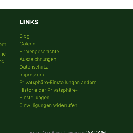
LINKS
Blog
d
Galerie
ern
Firmengeschichte
ene
Auszeichnungen
nd
Datenschutz
Impressum
Privatsphäre-Einstellungen ändern
Historie der Privatsphäre-
Einstellungen
Einwilligungen widerrufen
Inspiro WordPress Theme von
WPZOOM