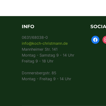
INFO
SOCIA
0631/68038-0
info@koch-christmann.de
Mannheimer Str. 141
Montag - Samstag 9 - 14 Uhr
Freitag 9 - 18 Uhr
Donnersbergstr. 85
Montag - Freitag 9 - 14 Uhr