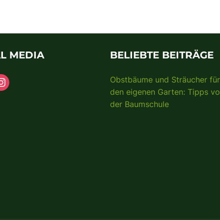
L MEDIA
BELIEBTE BEITRÄGE
Obstbäume und Sträucher für
den eigenen Garten: Tipps v
der Baumschule